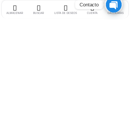
Contacto
Open
chaty
ALMACENAR
BUSCAR
LISTA DE DESEOS
CUENTA
CATEGORÍAS
Ciudad:
Palermo – Ciudad Autónoma de Buenos Aires
Cel:
11 2594-6678
Email:
ventas@usatech.com.ar
Ayuda
Seguimiento
Preguntas (FAQ)