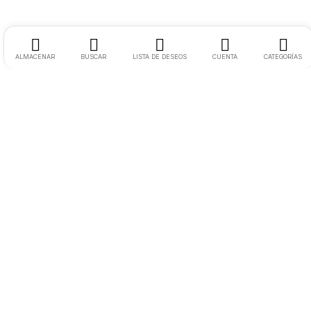
ALMACENAR
BUSCAR
LISTA DE DESEOS
CUENTA
CATEGORÍAS
Ciudad:
Palermo – Ciudad Autónoma de Buenos Aires
Cel:
11 2594-6678
Email:
ventas@usatech.com.ar