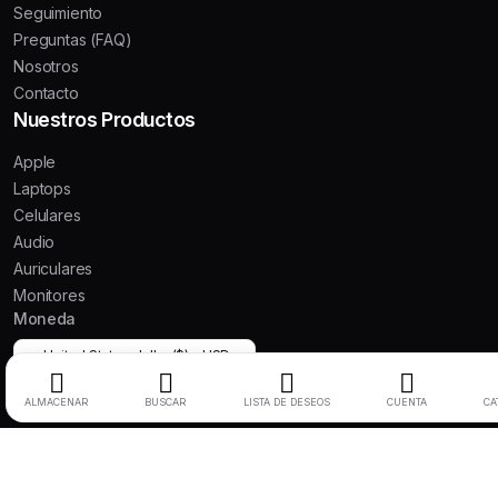
Seguimiento
Preguntas (FAQ)
Nosotros
Contacto
Nuestros Productos
Apple
Laptops
Celulares
Audio
Auriculares
Monitores
Moneda
United States dollar ($) - USD
ALMACENAR
BUSCAR
LISTA DE DESEOS
CUENTA
CA
Copyright © 2025
Usatech
. All rights reserved.