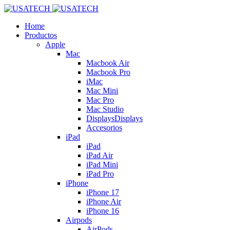
Home
Productos
Apple
Mac
Macbook Air
Macbook Pro
iMac
Mac Mini
Mac Pro
Mac Studio
Displays
Displays
Accesorios
iPad
iPad
iPad Air
iPad Mini
iPad Pro
iPhone
iPhone 17
iPhone Air
iPhone 16
Airpods
AirPods