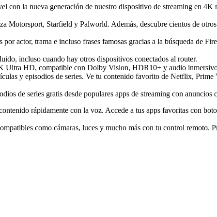
vel con la nueva generación de nuestro dispositivo de streaming en 4
za Motorsport, Starfield y Palworld. Además, descubre cientos de otros
 por actor, trama e incluso frases famosas gracias a la búsqueda de Fir
uido, incluso cuando hay otros dispositivos conectados al router.
d 4K Ultra HD, compatible con Dolby Vision, HDR10+ y audio inmersi
lículas y episodios de series. Ve tu contenido favorito de Netflix, Pri
sodios de series gratis desde populares apps de streaming con anuncio
u contenido rápidamente con la voz. Accede a tus apps favoritas con bo
patibles como cámaras, luces y mucho más con tu control remoto. Pres