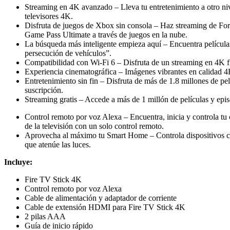
Streaming en 4K avanzado – Lleva tu entretenimiento a otro ni
televisores 4K.
Disfruta de juegos de Xbox sin consola – Haz streaming de For
Game Pass Ultimate a través de juegos en la nube.
La búsqueda más inteligente empieza aquí – Encuentra películas
persecución de vehículos”.
Compatibilidad con Wi-Fi 6 – Disfruta de un streaming en 4K fl
Experiencia cinematográfica – Imágenes vibrantes en calida
Entretenimiento sin fin – Disfruta de más de 1.8 millones de pe
suscripción.
Streaming gratis – Accede a más de 1 millón de películas y epi
Control remoto por voz Alexa – Encuentra, inicia y controla t
de la televisión con un solo control remoto.
Aprovecha al máximo tu Smart Home – Controla dispositivos com
que atenúe las luces.
Incluye:
Fire TV Stick 4K
Control remoto por voz Alexa
Cable de alimentación y adaptador de corriente
Cable de extensión HDMI para Fire TV Stick 4K
2 pilas AAA
Guía de inicio rápido