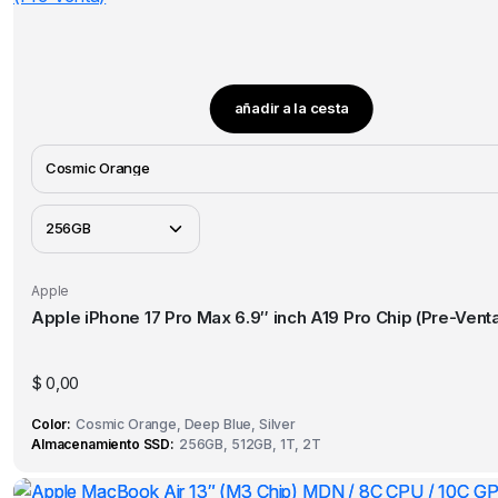
añadir a la cesta
Este
producto
tiene
múltiples
variantes.
Las
opciones
Apple
se
Apple iPhone 17 Pro Max 6.9″ inch A19 Pro Chip (Pre-Vent
pueden
elegir
$
0,00
en
la
Color
Cosmic Orange, Deep Blue, Silver
página
Almacenamiento SSD
256GB, 512GB, 1T, 2T
de
producto