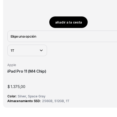
añadir a la cesta
Este
producto
tiene
múltiples
variantes.
Las
opciones
Apple
se
iPad Pro 11 (M4 Chip)
pueden
elegir
$
1.375,00
en
la
Color
Silver, Space Gray
página
Almacenamiento SSD
256GB, 512GB, 1T
de
producto