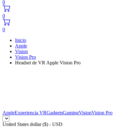
0
0
0
Inicio
Apple
Vision
Vision Pro
Headset de VR Apple Vision Pro
Apple
Experiencia VR
Gadgets
Gaming
Vision
Vision Pro
United States dollar ($) - USD