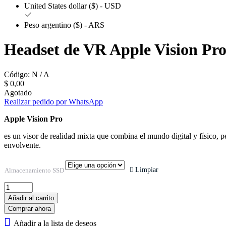
United States dollar ($) - USD
Peso argentino ($) - ARS
Headset de VR Apple Vision Pr
Código:
N / A
$
0,00
Agotado
Realizar pedido por WhatsApp
Apple Vision Pro
es un visor de realidad mixta que combina el mundo digital y físico, p
envolvente.
Limpiar
Almacenamiento SSD
Headset
de
Añadir al carrito
VR
Comprar ahora
Apple
Vision
Añadir a la lista de deseos