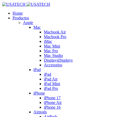
Home
Productos
Apple
Mac
Macbook Air
Macbook Pro
iMac
Mac Mini
Mac Pro
Mac Studio
Displays
Displays
Accesorios
iPad
iPad
iPad Air
iPad Mini
iPad Pro
iPhone
iPhone 17
iPhone Air
iPhone 16
Airpods
AirPods