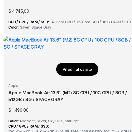
variantes.
Las
$
4.745,00
opciones
CPU / GPU / RAM / SSD
14-Core CPU / 32-Core GPU / 36 GB RAM / 1 TB
se
Color
Silver, Space Gray
pueden
elegir
en
la
página
de
Añadir al carrito
producto
Apple
Apple MacBook Air 13.6″ (M2) 8C CPU / 10C GPU / 8GB /
512GB / SG / SPACE GRAY
$
1.490,00
Color
Midnight, Silver, Sky Blue, Starlight
CPU / GPU / RAM / SSD
10C-Core CPU / 8-Core GPU / 16 GB RAM / 256 GB SSD, 10C-Core CPU /