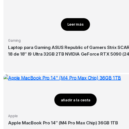
Leer más
Gaming
Laptop para Gaming ASUS Republic of Gamers Strix SCA
18 de 18″ I9 Ultra 32GB 2TB NVIDIA GeForce RTX 5090 (2
GB GDDR7) W11 Pro
añadir a la cesta
Este
producto
Apple
tiene
Apple MacBook Pro 14″ (M4 Pro Max Chip) 36GB 1TB
múltiples