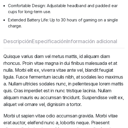
Comfortable Design: Adjustable headband and padded ear
cups for long-term use.
Extended Battery Life: Up to 30 hours of gaming on a single
charge.
Descripción
Especificación
Información adicional
Quisque varius diam vel metus mattis, id aliquam diam
rhoncus. Proin vitae magna in dui finibus malesuada et at
nulla. Morbi elit ex, viverra vitae ante vel, blandit feugiat
ligula. Fusce fermentum iaculis nibh, at sodales leo maximus
a. Nullam ultricies sodales nunc, in pellentesque lorem mattis
quis. Cras imperdiet est in nunc tristique lacinia. Nullam
aliquam mauris eu accumsan tincidunt. Suspendisse velit ex,
aliquet vel ornare vel, dignissim a tortor.
Morbi ut sapien vitae odio accumsan gravida. Morbi vitae
erat auctor, eleifend nunc a, lobortis neque. Praesent