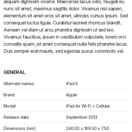
aliquam dignissim viverra. Maecenas lacus odio, feugiat eu
nunc sit amet, maximus sagittis dolor. Vivamus nisi sapien,
elementum sit amet eros sit amet, ultricies cursus ipsum. Sed
consequat luctus ligula. Curabitur laoreet rhoncus blandit.
Aenean vel diam ut arcu pharetra dignissim ut sed leo.
Vivamus faucibus, ipsum in vestibulum vulputate, lorem orci
convallis quam, sit amet consequat nulla felis pharetra lacus.
Duis semper erat mauris, sed egestas purus commodo vel.
GENERAL
Alternate names
iPad 5
Brand
Apple
Model
iPad Air Wi-Fi + Cellular
Release date
September 2013
Dimensions (mm)
240.00 x 169.50 x 7.50