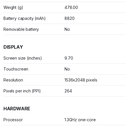
Weight (g)
478.00
Battery capacity (mAh)
8820
Removable battery
No
DISPLAY
Screen size (inches)
9.70
Touchscreen
No
Resolution
1536x2048 pixels
Pixels per inch (PPI)
264
HARDWARE
Processor
1.3GHz one-core