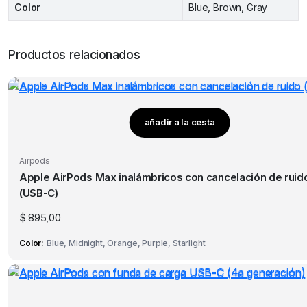
Color
Blue, Brown, Gray
Productos relacionados
añadir a la cesta
Este
producto
Airpods
tiene
Apple AirPods Max inalámbricos con cancelación de ruid
múltiples
(USB-C)
variantes.
Las
$
895,00
opciones
Color
Blue, Midnight, Orange, Purple, Starlight
se
pueden
elegir
en