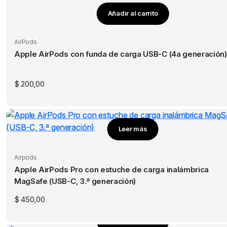
la
Añadir al carrito
página
de
producto
AirPods
Apple AirPods con funda de carga USB-C (4a generación)
$
200,00
Leer más
Airpods
Apple AirPods Pro con estuche de carga inalámbrica
MagSafe (USB-C, 3.ª generación)
$
450,00
Añadir al carrito