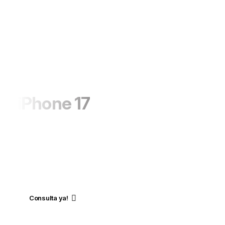
Nuevo
iPhone 17
El nuevo iPhone 17 en Argentina con
USATECH (PRE-VENTA). Nueva cámara
frontal Center Stage. Sistema de cámara
frontal definitivo, Duración de batería
revolucionaria. Chip A19 Pro
Consulta ya!