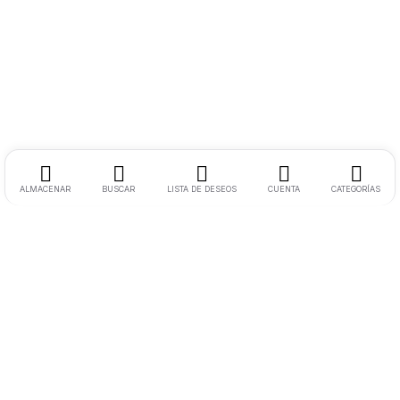
ALMACENAR
BUSCAR
LISTA DE DESEOS
CUENTA
CATEGORÍAS
Ciudad:
Palermo – Ciudad Autónoma de Buenos Aires
Cel:
11 2594-6678
Email:
ventas@usatech.com.ar